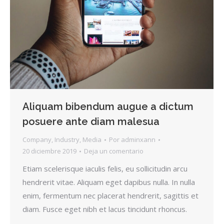
Aliquam bibendum augue a dictum
posuere ante diam malesua
Company
,
Industry
,
Media
Por
adminxann
20 diciembre 2019
Deja un comentario
Etiam scelerisque iaculis felis, eu sollicitudin arcu
hendrerit vitae. Aliquam eget dapibus nulla. In nulla
enim, fermentum nec placerat hendrerit, sagittis et
diam. Fusce eget nibh et lacus tincidunt rhoncus.